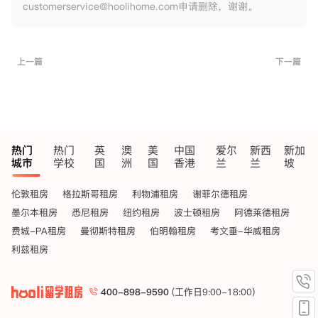
customerservice@hoolihome.com申请删除，谢谢。
上一篇
下一篇
热门
热门
英
澳
美
中国
爱尔
新西
新加
城市
学校
国
洲
国
香港
兰
兰
坡
伦敦租房
格拉斯哥租房
利物浦租房
谢菲尔德租房
墨尔本租房
悉尼租房
纽约租房
波士顿租房
阿德莱德租房
费城-PA租房
曼彻斯特租房
伯明翰租房
考文垂-华威租房
利兹租房
400-898-9590
(工作日9:00-18:00)