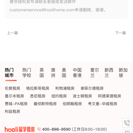
者非授权发布请联系客服或发送邮件
customerservice@hoolihome.com申请删除，谢谢。
上一篇
下一篇
热门
热门
英
澳
美
中国
爱尔
新西
新加
城市
学校
国
洲
国
香港
兰
兰
坡
伦敦租房
格拉斯哥租房
利物浦租房
谢菲尔德租房
墨尔本租房
悉尼租房
纽约租房
波士顿租房
阿德莱德租房
费城-PA租房
曼彻斯特租房
伯明翰租房
考文垂-华威租房
利兹租房
400-898-9590
(工作日9:00-18:00)