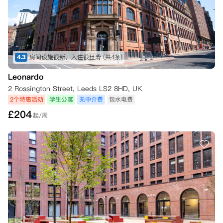
4.3
房间设施很新，入住很丝滑
(共4条)
Leonardo
2 Rossington Street, Leeds LS2 8HD, UK
2个特惠活动
学生公寓
无中介费
包水电费
£
204
起/周