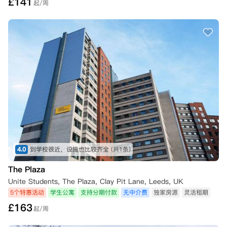
£
141
起/周
4.0
到学校很近，设施也比较齐全
(共1条)
The Plaza
Unite Students, The Plaza, Clay Pit Lane, Leeds, UK
5个特惠活动
学生公寓
支持分期付款
无中介费
独家房源
灵活租期
£
163
起/周