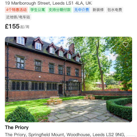
19 Marlborough Street, Leeds LS1 4LA, UK
4个特惠活动
学生公寓
支持分期付款
无中介费
新装修
包水电费
近地铁/电车站
£
155
起/周
The Priory
The Priory, Springfield Mount, Woodhouse, Leeds LS2 9NG, UK