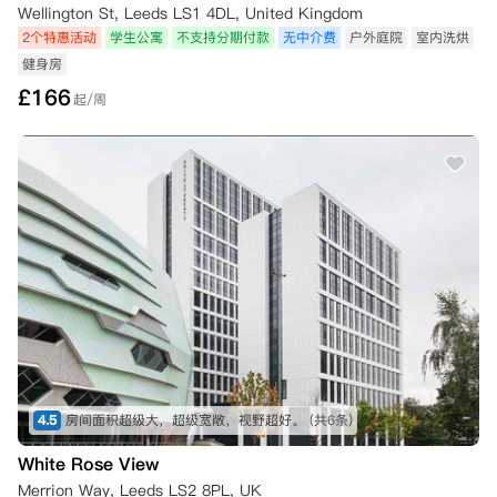
Wellington St, Leeds LS1 4DL, United Kingdom
2个特惠活动
学生公寓
不支持分期付款
无中介费
户外庭院
室内洗烘
健身房
£
166
起/周
4.5
房间面积超级大，超级宽敞，视野超好。
(共6条)
White Rose View
Merrion Way, Leeds LS2 8PL, UK