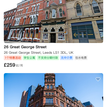
26 Great George Street
26 Great George Street, Leeds LS1 3DL, UK
1个特惠活动
学生公寓
不支持分期付款
无中介费
包水电费
£
259
起/周