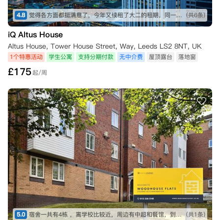
4.8
觉得各方面都挺满意了，今年又续租了大二的租期，同一个房间
(共6条)
iQ Altus House
Altus House, Tower House Street, Way, Leeds LS2 8NT, UK
1个特惠活动
学生公寓
支持分期付款
无中介费
屋顶露台
落地窗
£
175
起/周
5.0
宿舍一共有4栋 ，离学校比较近，周边有中超和餐馆，到市中心超市走路20分钟，房屋装修比较新，厨房有6人共用的洗衣机。3楼的光线可以。
(共1条)