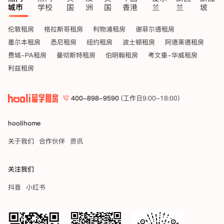
城市
学校
国
洲
国
香港
兰
兰
坡
伦敦租房
格拉斯哥租房
利物浦租房
谢菲尔德租房
墨尔本租房
悉尼租房
纽约租房
波士顿租房
阿德莱德租房
费城-PA租房
曼彻斯特租房
伯明翰租房
考文垂-华威租房
利兹租房
400-898-9590
(工作日9:00-18:00)
hoolihome
关于我们
合作伙伴
资讯
关注我们
抖音
小红书