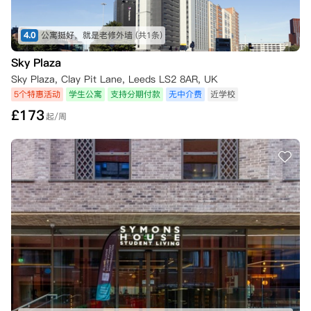
4.0
公寓挺好，就是老修外墙
(共1条)
Sky Plaza
Sky Plaza, Clay Pit Lane, Leeds LS2 8AR, UK
5个特惠活动
学生公寓
支持分期付款
无中介费
近学校
£
173
起/周