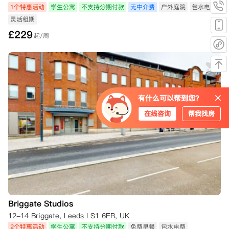
1个特惠活动
学生公寓
不支持分期付款
无中介费
户外庭院
包水电费
灵活租期
£
229
起/周
有什么可以帮到您？
在线咨询
帮我找房
Briggate Studios
12-14 Briggate, Leeds LS1 6ER, UK
2个特惠活动
学生公寓
不支持分期付款
免费早餐
包水电费