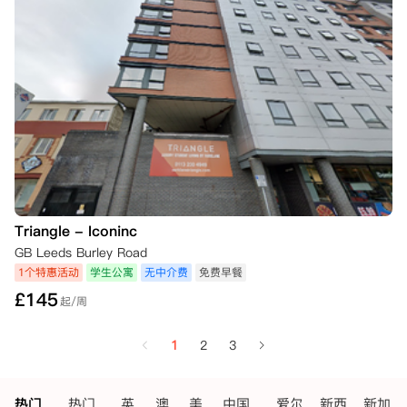
Triangle - Iconinc
GB Leeds Burley Road
1个特惠活动
学生公寓
无中介费
免费早餐
£
145
起/周
1
2
3
热门
热门
英
澳
美
中国
爱尔
新西
新加