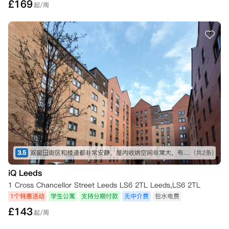
£
169
起/周
3.5
双窗🪟街区和楼道都非常安静，屋内收纳空间非常大，布局合理，热水暖气充足
(共2条)
iQ Leeds
1 Cross Chancellor Street Leeds LS6 2TL Leeds,LS6 2TL
1个特惠活动
学生公寓
支持分期付款
无中介费
包水电费
£
143
起/周