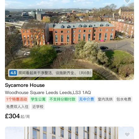
4.5
房间看起来干净整洁，设施新齐全。
(共6条)
Sycamore House
Woodhouse Square Leeds Leeds,LS3 1AQ
1个特惠活动
学生公寓
不支持分期付款
无中介费
室内洗烘
包水电费
免费双人入住
近学校
£
304
起/周