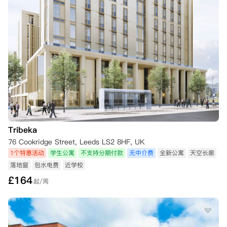
Tribeka
76 Cookridge Street, Leeds LS2 8HF, UK
1个特惠活动
学生公寓
不支持分期付款
无中介费
全新公寓
天空长廊
落地窗
包水电费
近学校
£
164
起/周