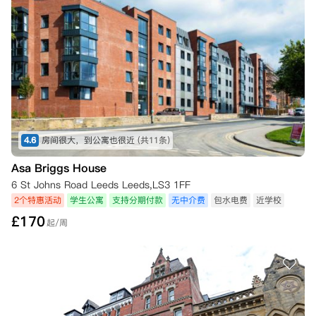
4.6
房间很大，到公寓也很近
(共11条)
Asa Briggs House
6 St Johns Road Leeds Leeds,LS3 1FF
2个特惠活动
学生公寓
支持分期付款
无中介费
包水电费
近学校
£
170
起/周