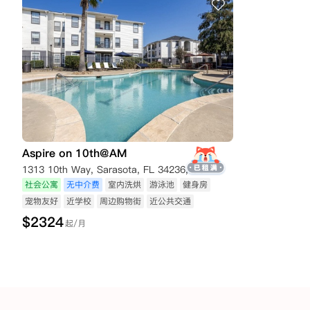
Aspire on 10th@AM
1313 10th Way, Sarasota, FL 34236, USA
社会公寓
无中介费
室内洗烘
游泳池
健身房
宠物友好
近学校
周边购物街
近公共交通
$
2324
起/月