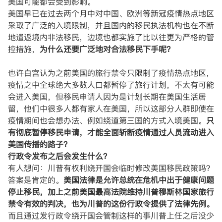
美国可能都会受到影响。
美国早已在过去两个月中对中国、欧洲等新冠疫情热点地区
采取了广泛的入境限制，并且国内的移民执法机构也在不断
地遣返境内非法移民，边境也都实施了比以往更为严格的管
控措施，
为什么还要广泛地对合法移民下手呢？
也许白宫认为之前美国的旅行禁令只限制了疫情热点地区，
疫情之中全球绝大多数人口都暂停了旅行计划，不太有可能
会进入美国，但移民申请人因为是计划长期在美国生活居
留，他们中很多人都有家人在美国，所以这部分人群即使在
疫情期间也会想办法、例如绕道第三国的方式入境美国。
只
有彻底暂停移民申请，才能全面斩断疫情通过人员流动进入
美国传播的路子？
行政令发布之后会发生什么？
有人想问：川普有权利绕开国会临时修改美国移民政策吗？
答案是肯定的。
美国法律是允许总统在危机中出于健康问题
停止移民，加上之前美国最高法院维持川普穆斯林国家旅行
禁令有效的判决，也为川普的这份行政令提供了法律先例。
而且通过发行政令绕开国会管制这样的事川普上任之后没少