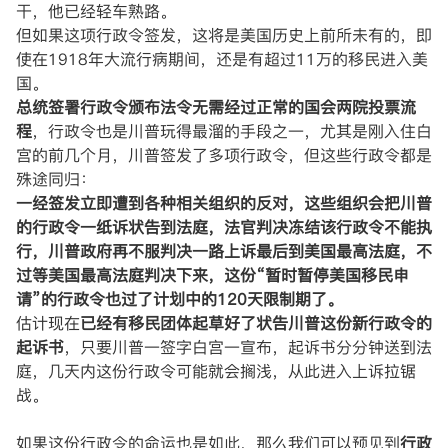
干，他已经轻车熟路。
但如果这项行政令签发，这将是美国历史上前所未有的，即
使在1918年大流行病期间，还是有超过11万的移民进入美
国。
总统签署行政令颁布法令无需经过正常的国会两院投票流
程
，行政令也是川普玩得最溜的手段之一，尤其是刚入住白
宫的前几个月，川普签发了多项行政令，但这些行政令都是
殊途同归：
一经签发立即遭到各种相关组织的反对，这些组织会把川普
的行政令一纸诉状告到法庭，法官判决冻结该行政令不能执
行，川普政府再不服判决一路上诉最后到美国最高法庭，不
过等美国最高法庭判决下来，这份“暂时暂停美国移民申
请”的行政令也过了计划中的120天限制期了。
估计现在
已经有移民团体起草好了状告川普这份新行政令的
起诉书
，只要川普一签字白宫一宣布，起诉书分分钟送到法
庭，几天内这份行政令可能就会搁浅，从此进入上诉拉锯
战。
如果这份行政令的命运也是如此，那么我们可以预见到
行政