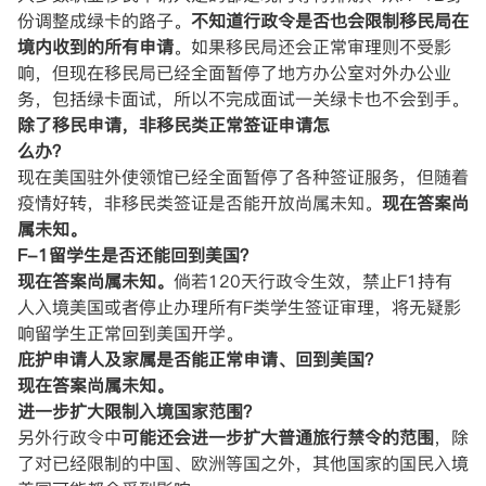
份调整成绿卡的路子。
不知道行政令是否也会限制移民局在
境内收到的所有申请
。如果移民局还会正常审理则不受影
响，但现在移民局已经全面暂停了地方办公室对外办公业
务，包括绿卡面试，所以不完成面试一关绿卡也不会到手。
除了移民申请，非移民类正常签证申请怎
么办？
现在美国驻外使领馆已经全面暂停了各种签证服务，但随着
疫情好转，非移民类签证是否能开放尚属未知。
现在答案尚
属未知。
F-1留学生是否还能回到美国？
现在答案尚属未知。
倘若120天行政令生效，禁止F1持有
人入境美国或者停止办理所有F类学生签证审理，将无疑影
响留学生正常回到美国开学。
庇护申请人及家属是否能正常申请、回到美国？
现在答案尚属未知。
进一步扩大限制入境国家范围？
另外行政令中
可能还会进一步扩大普通旅行禁令的范围
，除
了对已经限制的中国、欧洲等国之外，其他国家的国民入境