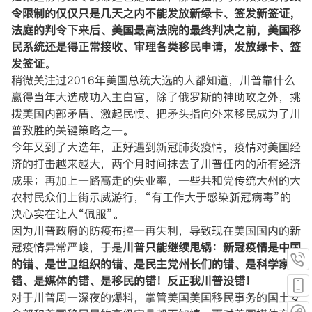
令限制的仅仅只是几天之内不能发放新绿卡、签发新签证，
法庭的判令下来后、美国最高法院的最终判决之前，美国移
民系统还是得正常接收、审理各类移民申请，发放绿卡、签
发签证
。
稍微关注过2016年美国总统大选的人都知道，川普靠什么
赢得当年大选成功入主白宫，除了俄罗斯的神助攻之外，挑
拨美国内部矛盾、激起民愤、把矛头指向外来移民成为了川
普致胜的关键策略之一。
今年又到了大选年，正好遇到新冠肺炎疫情，疫情对美国经
济的打击越来越大，两个月时间抹去了川普任内的所有经济
成果；再加上一路高走的失业率，一些共和党传统大州的大
农村民众们上街示威游行，“有工作大于感染新冠病毒”的
决心实在让人“佩服”。
因为川普政府的防疫布控一再失利，导致现在美国国内的新
冠疫情异常严峻，于是
川普只能继续甩锅：新冠疫情是中国
的错、是世卫组织的错、是民主党州长们的错、是科学家的
错、是媒体的错、是移民的错！反正我川普没错！
对于川普周一深夜的爆料，掌管美国美国移民事务的国土安