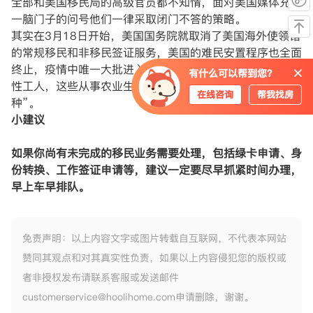
全部和美国移民局的高级官员都不知情，面对美国媒体充满
一脑门子的问号他们一律采取闭门不答的策略。
其实在3月18日开始，美国国务院就取消了美国海外使领馆
的常规移民和非移民签证服务，美国的难民安置程序也全面
终止，疫情中唯一大批进入美国的签证持有人是H-2A季节
有什么可以帮到您？
性工人，这些从事农业生产的工人被官方定义为“重要工
在线咨询
帮我找房
种”。
小建议
如果你尚有未完成的移民业务需要处理，包括绿卡申请、身
份转换、工作签证申请等，建议一定要尽早抓紧时间办理，
早上车早排队。
免责声明：以上内容文字或图片转载自互联网，不代表本网站
赞同其观点和对其真实性负责，如果以上内容侵犯您的版权或
者非授权发布请联系客服或发送邮件
customerservice@hoolihome.com申请删除，谢谢。