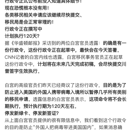
行政令正式公布前没人知道具体细节！
现在恐慌根本没有用！
各类移民相关申请应该继续尽快提交、
移民局是会正常审理的！
行政令正在撰写中
计划执行120天？
据《华盛顿邮报》采访到的两位白宫官员透露：
的确是有一
份行政令，这份行政令正在起草中，最快会在今天签署
。
CNN记者的白宫内线也透露，白宫移民事务官员正在起草
这份行政令中，
计划将在未来几天完成初稿，会尽快提交川
普签字生效执行
。
白宫的高级官员们昨天已经商议了这份行政令，
目的是为了
防止进入美国的外国人携带病毒入境所以暂停几乎所有类别
的移民申请
。透露信息的白宫官员表示，
这项命令将不会长
期执行，预计执行期为120天左右
。
停发新绿卡、停发新签证？
从上面白宫官员提供的很有限信息中，我们看到这个行政令
的目的是防止“外国人把病毒带进美国国内”，如果消息确