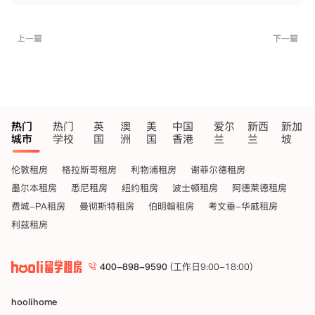
上一篇
下一篇
热门
热门
英
澳
美
中国
爱尔
新西
新加
城市
学校
国
洲
国
香港
兰
兰
坡
伦敦租房
格拉斯哥租房
利物浦租房
谢菲尔德租房
墨尔本租房
悉尼租房
纽约租房
波士顿租房
阿德莱德租房
费城-PA租房
曼彻斯特租房
伯明翰租房
考文垂-华威租房
利兹租房
400-898-9590
(工作日9:00-18:00)
hoolihome