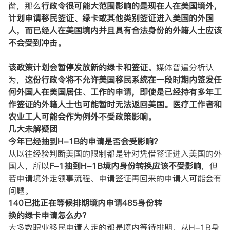
凿，那么
行政令很可能大范围影响的是现在人在美国境外，
计划申请移民签证、绿卡或其他类别签证进入美国的外国
人，而已经人在美国境内并且具有合法身份的外籍人士应该
不会受到冲击。
该政策计划会暂停发放新的绿卡和签证
。媒体普遍分析认
为，
这份行政令将不允许美国移民系统在一段时期内签发任
何外国人在美国居住、工作的申请，即使是已经持有多年工
作签证的外籍人士也可能暂时无法返回美国。医疗工作者和
农业工人可能会作为例外不受政策影响。
几大未解疑团
今年已经抽到H-1B的申请是否会受影响？
从以往经验判断美国的限制都是针对凭借签证进入美国的外
国人，所以
F-1抽到H-1B境内身份转换应该不受影响
，但
若申请境外走领事流程、申请签证再回来的申请人可能会有
问题。
140已批正在等候排期境内申请485身份转
换的绿卡申请怎么办？
大多数职业移民申请人走的都是境内等待排期、从H-1B身